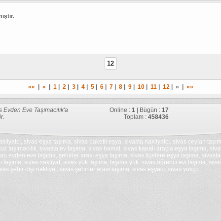
ıştır.
erzinca sivas evden
ordu unye sıvas ev
12
samsun sivas evden
bursa sivas evden 
««
|
«
|
1
|
2
|
3
|
4
|
5
|
6
|
7
|
8
|
9
|
10
|
11
|
12
| » |
»»
kocaelı sivas evden
s Evden Eve Taşımacılık'a
Online :
1
| Bügün :
17
ir.
Toplam :
458436
ankara sivas evden
kliyatcı, sivas eşya taşıma, sivas paketli eşya, sivasta nakliyatcı, sivas ceylan taşım
cuz taşımacılık, sivasta ev taşıma, sivas hamal, sivas kapalı araçla eşya taşıma, siv
an evden eve taşıma, şehirler arası eşya taşıma, sivas ilçelere eşya taşıma, sivasta 
istanbul sivas ev t
ı taşıma, sivas nakliyat, sivas yük taşıma, taşıma yük, sivas öğrenci evi taşıma, siv
vas şehir dışı nakliyat, sivas şehirler arası taşıma, sivas eşyacı, sivas yükçü
sarkısla evden eve
sivas merkez tasım