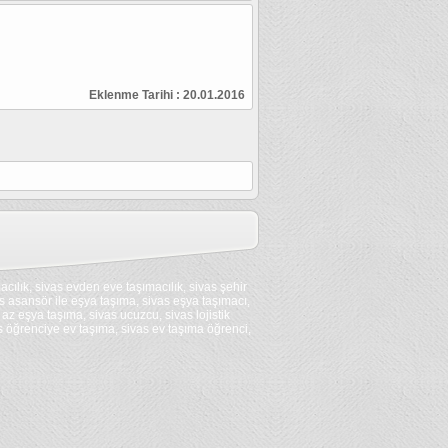
 eve tasıma
| 8.03.2017
den eve tasıma
| 8.03.2017
Eklenme Tarihi :
20.01.2016
 eve tasıma
| 8.03.2017
eve tasıma
| 8.03.2017
 eve tasıma
| 8.03.2017
 eve tasıma
| 8.03.2017
acılık, sivas evden eve taşımacılık, sivas şehir
as asansör ile eşya taşıma, sivas eşya taşımacı,
az eşya taşıma, sivas ucuzcu, sivas lojistik
asıma
| 8.03.2017
as öğrenciye ev taşıma, sivas ev taşıma öğrenci,
 tasıma
| 8.03.2017
a
| 8.03.2017