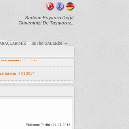
Sadece Eşyanızı Değil,
Güveninizi De Taşıyoruz...
ARAÇLARIMIZ
RESİM GALERİSİ
eve tasımacılık
| 8.03.2017
 eve tasıma
| 8.03.2017
eve tasıma
| 8.03.2017
 eve tasıma
| 8.03.2017
en eve tasıma
| 8.03.2017
ve tasıma
| 8.03.2017
Eklenme Tarihi :
21.01.2016
 eve tasıma
| 8.03.2017