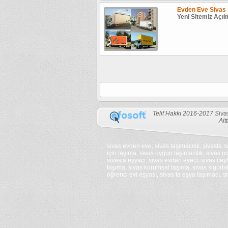
Evden Eve Sivas
Yeni Sitemiz Açılm
Telif Hakkı 2016-2017 Siva
kamagra
Aitt
gel
viagra
bestellen
cialis
sivas evden eve, sivas taşımacılık, sivasta na
bestellen
için taşıma, sivas uygun taşımacılık, sivas u
kamagra
sivasta eşyacı, sivas evden eveci, sivas ceyl
bestellen
taşıma, sivas kurumsal taşıma, sivas sigortal
cialis
öğrenci evi eşyası, sivas ta eşya taşımacı, si
bestellen
kamagra
schweiz
oakley
tadalafil
solbriller
generika
mont
viagra
blanc
bestellen