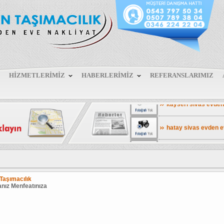
HİZMETLERİMİZ
HABERLERİMİZ
REFERANSLARIMIZ
mersin sivas evden 
kayseri sivas evden
hatay sivas evden 
antalya sivas evden
balıkesır sivas evd
Taşımacılık
nız Menfeatınıza
izmir sivas evden e
yozgat sivas evden