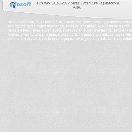
Telif Hakkı 2016-2017 Sivas Evden Eve Taşımacılık'a
kamagra
Aittir.
gel
viagra
bestellen
cialis
sivas evden eve, sivas taşımacılık, sivasta nakliyatcı, sivas eşya taşıma, sivas 
bestellen
için taşıma, sivas uygun taşımacılık, sivas ucuz taşımacılık, sivasta ev taşıma
kamagra
sivasta eşyacı, sivas evden eveci, sivas ceylan evden eve taşıma, şehirler aras
bestellen
taşıma, sivas kurumsal taşıma, sivas sigortalı taşıma, sivas nakliyat, sivas yü
cialis
öğrenci evi eşyası, sivas ta eşya taşımacı, sivas şehir dışı nakliyat, sivas şehir
bestellen
kamagra
schweiz
oakley
tadalafil
solbriller
generika
mont
viagra
blanc
bestellen
kuglepen
kamagra
michael
schweiz
kors
cialis
tasker
schweiz
ghd
levitra
glattejern
generika
ghd
cialis
fladjern
generika
priligy
kaufen
viagra
bestellen