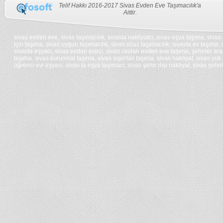
Telif Hakkı 2016-2017 Sivas Evden Eve Taşımacılık'a
kamagra
Aittir.
gel
viagra
bestellen
cialis
sivas evden eve, sivas taşımacılık, sivasta nakliyatcı, sivas eşya taşıma, sivas 
bestellen
için taşıma, sivas uygun taşımacılık, sivas ucuz taşımacılık, sivasta ev taşıma
kamagra
sivasta eşyacı, sivas evden eveci, sivas ceylan evden eve taşıma, şehirler aras
bestellen
taşıma, sivas kurumsal taşıma, sivas sigortalı taşıma, sivas nakliyat, sivas yü
cialis
öğrenci evi eşyası, sivas ta eşya taşımacı, sivas şehir dışı nakliyat, sivas şehir
bestellen
kamagra
schweiz
oakley
tadalafil
solbriller
generika
mont
viagra
blanc
bestellen
kuglepen
kamagra
michael
schweiz
kors
cialis
tasker
schweiz
ghd
levitra
glattejern
generika
ghd
cialis
fladjern
generika
priligy
kaufen
viagra
bestellen